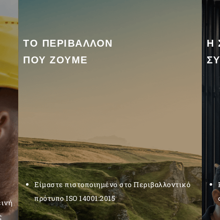
ΤΟ ΠΕΡΙΒΑΛΛΟΝ
Η 
ΠΟΥ ΖΟΥΜΕ
Σ
Είμαστε πιστοποιημένο στο Περιβαλλοντικό
πρότυπο ISO 14001:2015
εινή
ς