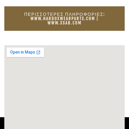
ΠΕΡΙΣΣΌΤΕΡΕΣ ΠΛΗΡΟΦΟΡΊΕΣ:
WWW.HARDOXWEARPARTS.COM |
WWW.SSAB.COM