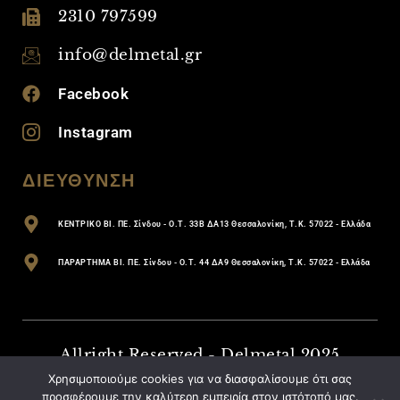
2310 797599
info@delmetal.gr
Facebook
Instagram
ΔΙΕΥΘΥΝΣΗ
ΚΕΝΤΡΙΚΟ ΒΙ. ΠΕ. Σίνδου - Ο.Τ. 33Β ΔΑ13 Θεσσαλονίκη, Τ.Κ. 57022 - Ελλάδα
ΠΑΡΑΡΤΗΜΑ ΒΙ. ΠΕ. Σίνδου - Ο.Τ. 44 ΔΑ9 Θεσσαλονίκη, Τ.Κ. 57022 - Ελλάδα
Allright Reserved - Delmetal 2025
Χρησιμοποιούμε cookies για να διασφαλίσουμε ότι σας
BACK TO TOP
προσφέρουμε την καλύτερη εμπειρία στον ιστότοπό μας.