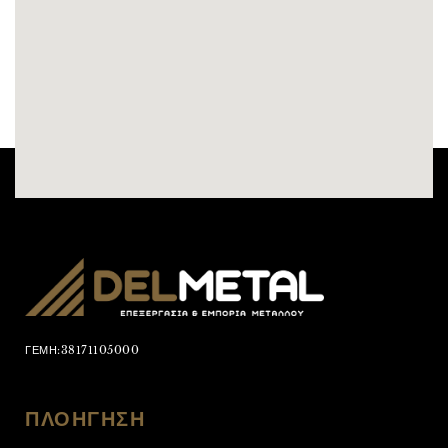
ΓΕΜΗ:38171105000
ΠΛΟΗΓΗΣΗ